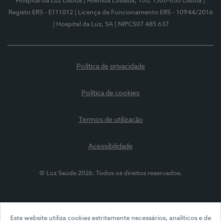
Hospital da Luz Lisboa
| Avenida Lusíada, 100, 1500-650 Lisboa
|
Registo ERS - E111012
| Licença de Funcionamento ERS - 10944/2016
| Hospital da Luz, SA
| NIPC507 485 637
Política de privacidade
Política de cookies
Termos de utilização
Acessibilidade
© Luz Saúde 2026. Todos os direitos reservados.
Este website utiliza cookies estritamente necessários, analíticos e de