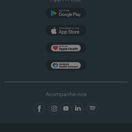
Google Play
App Store
Apple Health
Health Connect
Acompanhe-nos
Facebook
Instagram
YouTube
LinkedIn
Spotify