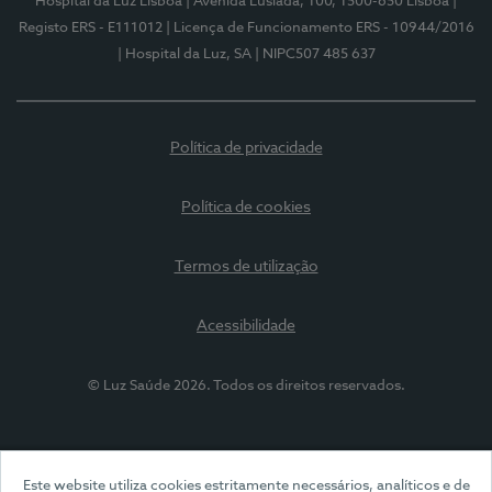
Hospital da Luz Lisboa
| Avenida Lusíada, 100, 1500-650 Lisboa
|
Registo ERS - E111012
| Licença de Funcionamento ERS - 10944/2016
| Hospital da Luz, SA
| NIPC507 485 637
Política de privacidade
Política de cookies
Termos de utilização
Acessibilidade
© Luz Saúde 2026. Todos os direitos reservados.
Este website utiliza cookies estritamente necessários, analíticos e de