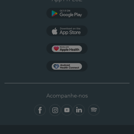
Google Play
App Store
Apple Health
Health Connect
Acompanhe-nos
Facebook
Instagram
YouTube
LinkedIn
Spotify