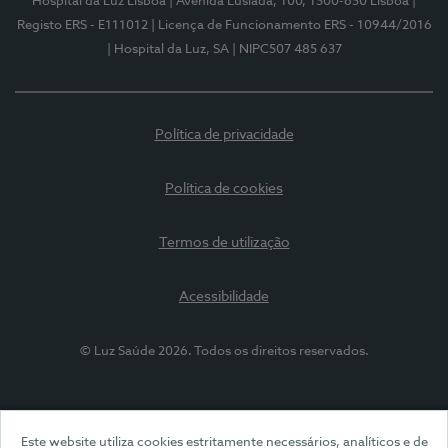
Hospital da Luz Lisboa
| Avenida Lusíada, 100, 1500-650 Lisboa
|
Registo ERS - E111012
| Licença de Funcionamento ERS - 10944/2016
| Hospital da Luz, SA
| NIPC507 485 637
Política de privacidade
Política de cookies
Termos de utilização
Acessibilidade
© Luz Saúde 2026. Todos os direitos reservados.
Este website utiliza cookies estritamente necessários, analíticos e de