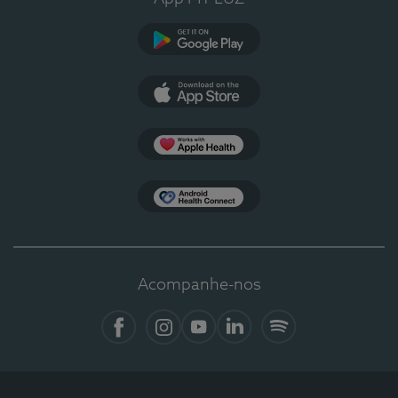
Google Play
App Store
Apple Health
Health Connect
Acompanhe-nos
Facebook
Instagram
YouTube
LinkedIn
Spotify