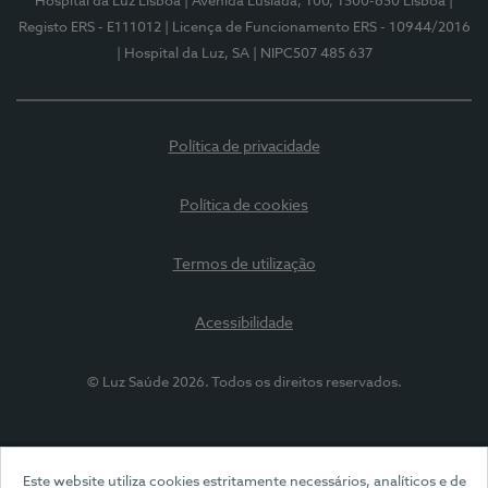
Hospital da Luz Lisboa
| Avenida Lusíada, 100, 1500-650 Lisboa
|
Registo ERS - E111012
| Licença de Funcionamento ERS - 10944/2016
| Hospital da Luz, SA
| NIPC507 485 637
Política de privacidade
Política de cookies
Termos de utilização
Acessibilidade
© Luz Saúde 2026. Todos os direitos reservados.
Este website utiliza cookies estritamente necessários, analíticos e de