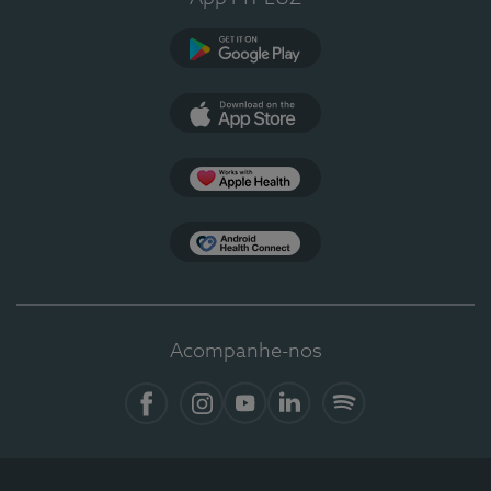
Google Play
App Store
Apple Health
Health Connect
Acompanhe-nos
Facebook
Instagram
YouTube
LinkedIn
Spotify