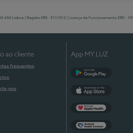
00-650 Lisboa
| Registo ERS - E111012
| Licença de Funcionamento ERS - 1
o ao cliente
App MY LUZ
ntas frequentes
ctos
Google Play
cte-nos
App Store
Apple Health
Health Connect