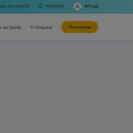
PESQUISA
OIO AO CLIENTE
MY LUZ
Marcações
a de Saúde
O Hospital