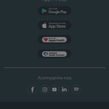
Google Play
App Store
Apple Health
Health Connect
Acompanhe-nos
Facebook
Instagram
YouTube
LinkedIn
Spotify