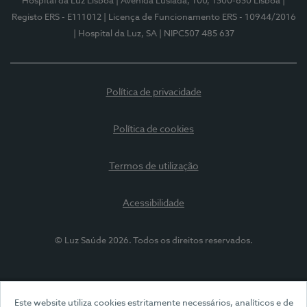
Hospital da Luz Lisboa
| Avenida Lusíada, 100, 1500-650 Lisboa
|
Registo ERS - E111012
| Licença de Funcionamento ERS - 10944/2016
| Hospital da Luz, SA
| NIPC507 485 637
Política de privacidade
Política de cookies
Termos de utilização
Acessibilidade
© Luz Saúde 2026. Todos os direitos reservados.
Este website utiliza cookies estritamente necessários, analíticos e de