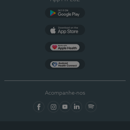
Google Play
App Store
Apple Health
Health Connect
Acompanhe-nos
Facebook
Instagram
YouTube
LinkedIn
Spotify