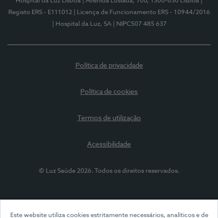
Hospital da Luz Lisboa
| Avenida Lusíada, 100, 1500-650 Lisboa
|
Registo ERS - E111012
| Licença de Funcionamento ERS - 10944/2016
| Hospital da Luz, SA
| NIPC507 485 637
Política de privacidade
Política de cookies
Termos de utilização
Acessibilidade
© Luz Saúde 2026. Todos os direitos reservados.
Este website utiliza cookies estritamente necessários, analíticos e de