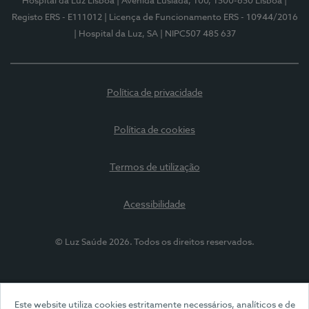
Hospital da Luz Lisboa
| Avenida Lusíada, 100, 1500-650 Lisboa
|
Registo ERS - E111012
| Licença de Funcionamento ERS - 10944/2016
| Hospital da Luz, SA
| NIPC507 485 637
Política de privacidade
Política de cookies
Termos de utilização
Acessibilidade
© Luz Saúde 2026. Todos os direitos reservados.
Este website utiliza cookies estritamente necessários, analíticos e de