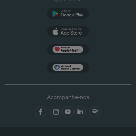
Google Play
App Store
Apple Health
Health Connect
Acompanhe-nos
Facebook
Instagram
YouTube
LinkedIn
Spotify