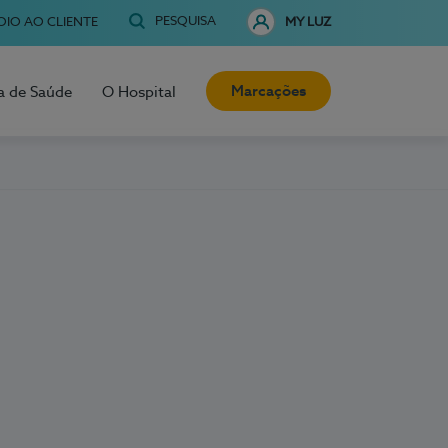
PESQUISA
OIO AO CLIENTE
MY LUZ
Marcações
a de Saúde
O Hospital