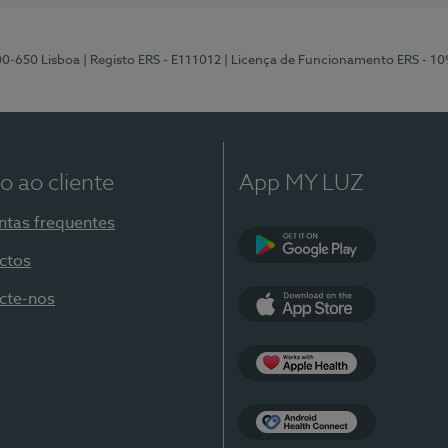
00-650 Lisboa
| Registo ERS - E111012
| Licença de Funcionamento ERS - 1
o ao cliente
App MY LUZ
ntas frequentes
ctos
Google Play
cte-nos
App Store
Apple Health
Health Connect