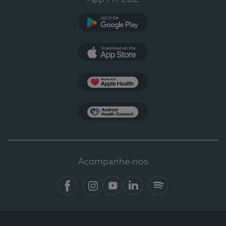
Google Play
App Store
Apple Health
Health Connect
Acompanhe-nos
Facebook
Instagram
YouTube
LinkedIn
Spotify