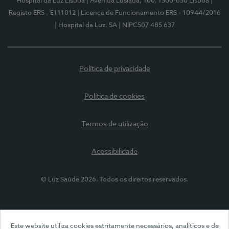
Hospital da Luz Lisboa
| Avenida Lusíada, 100, 1500-650 Lisboa
|
Registo ERS - E111012
| Licença de Funcionamento ERS - 10944/2016
| Hospital da Luz, SA
| NIPC507 485 637
Política de privacidade
Política de cookies
Termos de utilização
Acessibilidade
© Luz Saúde 2026. Todos os direitos reservados.
Este website utiliza cookies estritamente necessários, analíticos e de