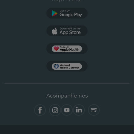
Google Play
App Store
Apple Health
Health Connect
Acompanhe-nos
Facebook
Instagram
YouTube
LinkedIn
Spotify