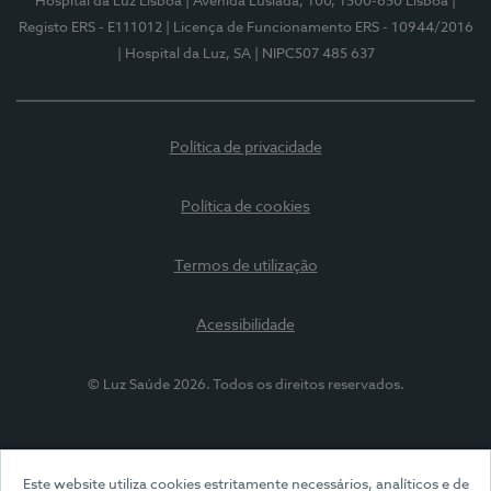
Hospital da Luz Lisboa
| Avenida Lusíada, 100, 1500-650 Lisboa
|
Registo ERS - E111012
| Licença de Funcionamento ERS - 10944/2016
| Hospital da Luz, SA
| NIPC507 485 637
Política de privacidade
Política de cookies
Termos de utilização
Acessibilidade
© Luz Saúde 2026. Todos os direitos reservados.
Este website utiliza cookies estritamente necessários, analíticos e de