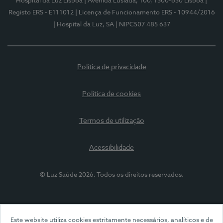
Hospital da Luz Lisboa
| Avenida Lusíada, 100, 1500-650 Lisboa
|
Registo ERS - E111012
| Licença de Funcionamento ERS - 10944/2016
| Hospital da Luz, SA
| NIPC507 485 637
Política de privacidade
Política de cookies
Termos de utilização
Acessibilidade
© Luz Saúde 2026. Todos os direitos reservados.
Este website utiliza cookies estritamente necessários, analíticos e de