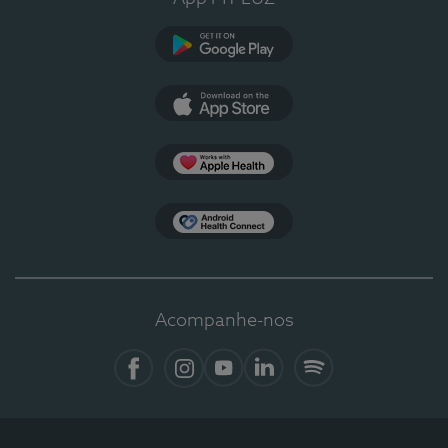
Google Play
App Store
Apple Health
Health Connect
Acompanhe-nos
Facebook
Instagram
YouTube
LinkedIn
Spotify