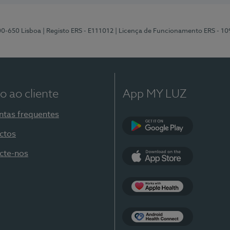
00-650 Lisboa
| Registo ERS - E111012
| Licença de Funcionamento ERS - 1
o ao cliente
App MY LUZ
ntas frequentes
ctos
Google Play
cte-nos
App Store
Apple Health
Health Connect