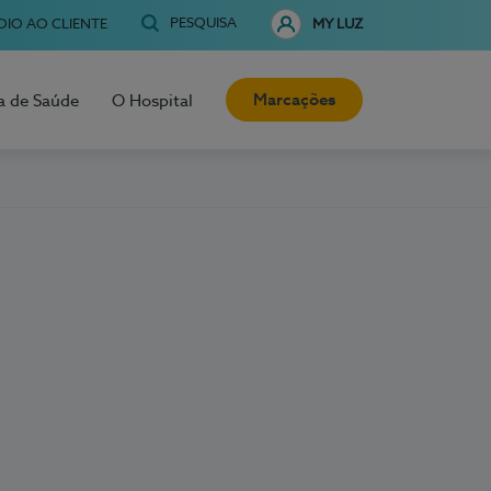
PESQUISA
OIO AO CLIENTE
MY LUZ
Marcações
a de Saúde
O Hospital