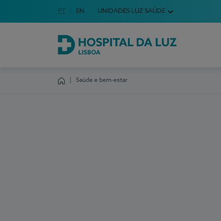
Idioma em Português
PT
English Language
EN
UNIDADES LUZ SAÚDE
Escolha o seu idioma
Hospital da Luz Lisboa
Saúde e bem-estar
Homepage