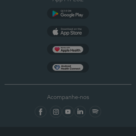
Google Play
App Store
Apple Health
Health Connect
Acompanhe-nos
Facebook
Instagram
YouTube
LinkedIn
Spotify