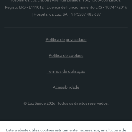
Hospital da Luz Lisboa
| Avenida Lusíada, 100, 1500-650 Lisboa
|
Registo ERS - E111012
| Licença de Funcionamento ERS - 10944/2016
| Hospital da Luz, SA
| NIPC507 485 637
Política de privacidade
Política de cookies
Termos de utilização
Acessibilidade
© Luz Saúde 2026. Todos os direitos reservados.
Este website utiliza cookies estritamente necessários, analíticos e de