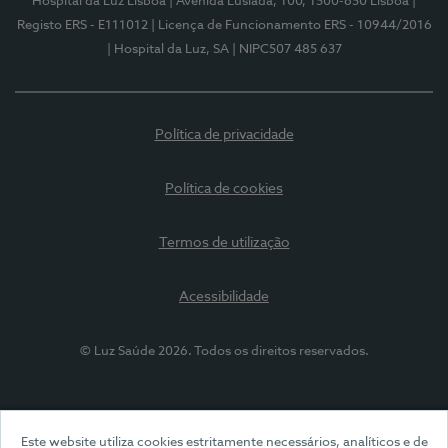
Hospital da Luz Lisboa
| Avenida Lusíada, 100, 1500-650 Lisboa
|
Registo ERS - E111012
| Licença de Funcionamento ERS - 10944/2016
| Hospital da Luz, SA
| NIPC507 485 637
Política de privacidade
Política de cookies
Termos de utilização
Acessibilidade
© Luz Saúde 2026. Todos os direitos reservados.
Este website utiliza cookies estritamente necessários, analíticos e de