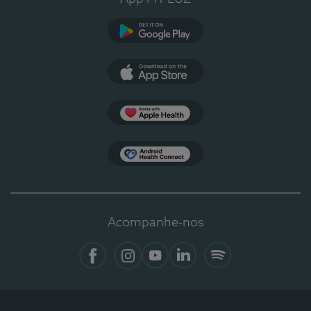
Google Play
App Store
Apple Health
Health Connect
Acompanhe-nos
Facebook
Instagram
YouTube
LinkedIn
Spotify