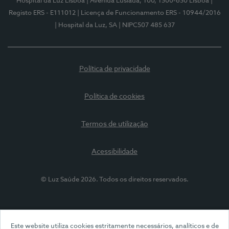
Hospital da Luz Lisboa
| Avenida Lusíada, 100, 1500-650 Lisboa
|
Registo ERS - E111012
| Licença de Funcionamento ERS - 10944/2016
| Hospital da Luz, SA
| NIPC507 485 637
Política de privacidade
Política de cookies
Termos de utilização
Acessibilidade
© Luz Saúde 2026. Todos os direitos reservados.
Este website utiliza cookies estritamente necessários, analíticos e de