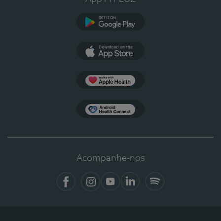
Google Play
App Store
Apple Health
Health Connect
Acompanhe-nos
Facebook
Instagram
YouTube
LinkedIn
Spotify