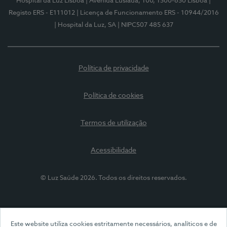
Hospital da Luz Lisboa
| Avenida Lusíada, 100, 1500-650 Lisboa
|
Registo ERS - E111012
| Licença de Funcionamento ERS - 10944/2016
| Hospital da Luz, SA
| NIPC507 485 637
Política de privacidade
Política de cookies
Termos de utilização
Acessibilidade
© Luz Saúde 2026. Todos os direitos reservados.
Este website utiliza cookies estritamente necessários, analíticos e de