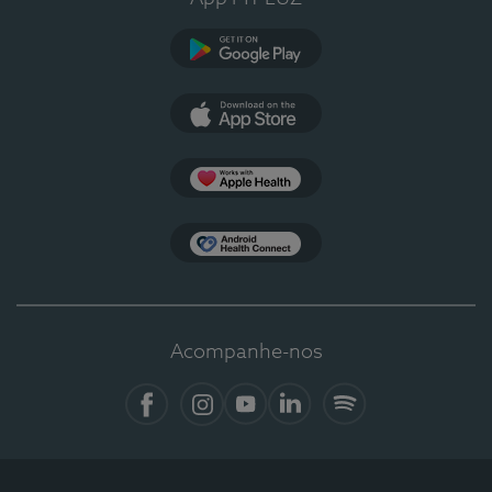
Google Play
App Store
Apple Health
Health Connect
Acompanhe-nos
Facebook
Instagram
YouTube
LinkedIn
Spotify