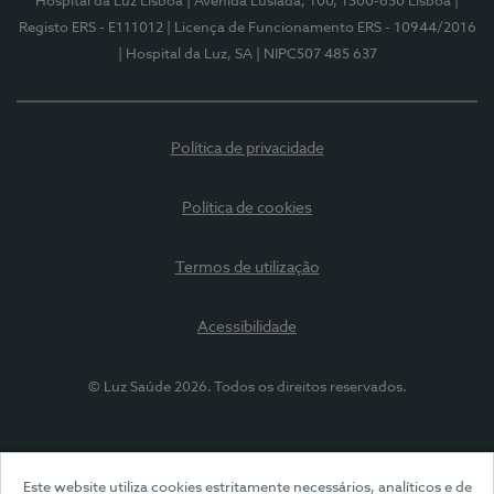
Hospital da Luz Lisboa
| Avenida Lusíada, 100, 1500-650 Lisboa
|
Registo ERS - E111012
| Licença de Funcionamento ERS - 10944/2016
| Hospital da Luz, SA
| NIPC507 485 637
Política de privacidade
Política de cookies
Termos de utilização
Acessibilidade
© Luz Saúde 2026. Todos os direitos reservados.
Este website utiliza cookies estritamente necessários, analíticos e de