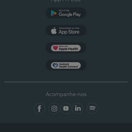
Google Play
App Store
Apple Health
Health Connect
Acompanhe-nos
Facebook
Instagram
YouTube
LinkedIn
Spotify