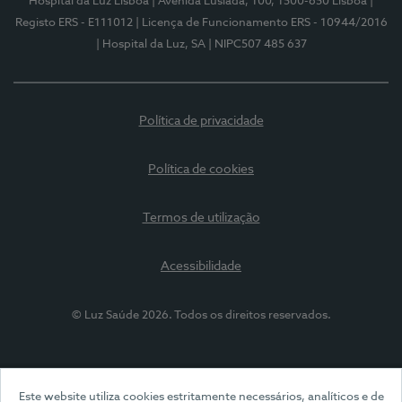
Hospital da Luz Lisboa
| Avenida Lusíada, 100, 1500-650 Lisboa
|
Registo ERS - E111012
| Licença de Funcionamento ERS - 10944/2016
| Hospital da Luz, SA
| NIPC507 485 637
Política de privacidade
Política de cookies
Termos de utilização
Acessibilidade
© Luz Saúde 2026. Todos os direitos reservados.
Este website utiliza cookies estritamente necessários, analíticos e de