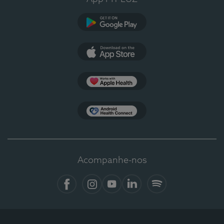
Google Play
App Store
Apple Health
Health Connect
Acompanhe-nos
Facebook
Instagram
YouTube
LinkedIn
Spotify