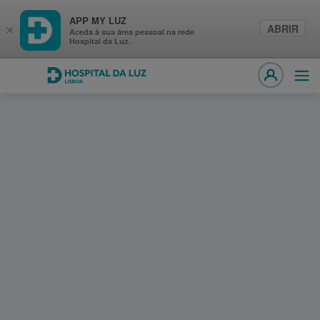
APP MY LUZ
ABRIR
×
Aceda à sua área pessoal na rede
Hospital da Luz.
Hospital da Luz Lisboa
Abri
MY LUZ