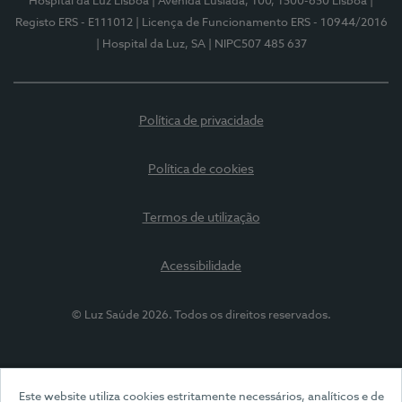
Hospital da Luz Lisboa
| Avenida Lusíada, 100, 1500-650 Lisboa
|
Registo ERS - E111012
| Licença de Funcionamento ERS - 10944/2016
| Hospital da Luz, SA
| NIPC507 485 637
Política de privacidade
Política de cookies
Termos de utilização
Acessibilidade
© Luz Saúde 2026. Todos os direitos reservados.
Este website utiliza cookies estritamente necessários, analíticos e de