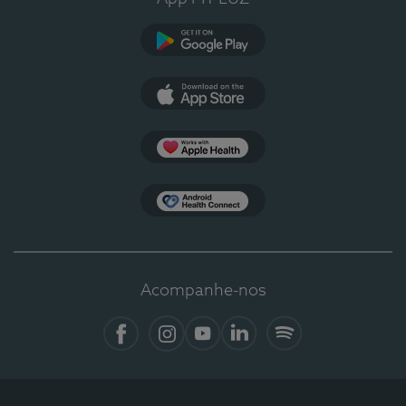
Google Play
App Store
Apple Health
Health Connect
Acompanhe-nos
Facebook
Instagram
YouTube
LinkedIn
Spotify