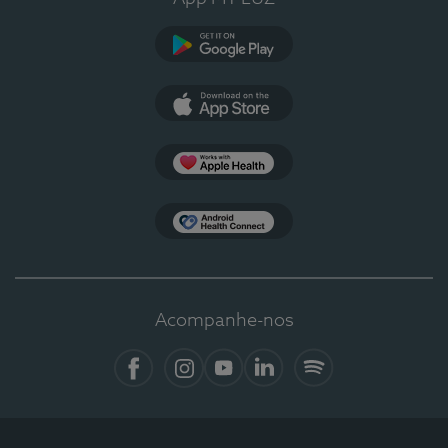
Google Play
App Store
Apple Health
Health Connect
Acompanhe-nos
Facebook
Instagram
YouTube
LinkedIn
Spotify