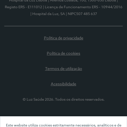
Hospital da Luz Lisboa
| Avenida Lusíada, 100, 1500-650 Lisboa
|
Registo ERS - E111012
| Licença de Funcionamento ERS - 10944/2016
| Hospital da Luz, SA
| NIPC507 485 637
Política de privacidade
Política de cookies
Termos de utilização
Acessibilidade
© Luz Saúde 2026. Todos os direitos reservados.
Este website utiliza cookies estritamente necessários, analíticos e de