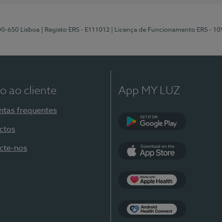
00-650 Lisboa
| Registo ERS - E111012
| Licença de Funcionamento ERS - 1
o ao cliente
App MY LUZ
ntas frequentes
ctos
Google Play
cte-nos
App Store
Apple Health
Health Connect