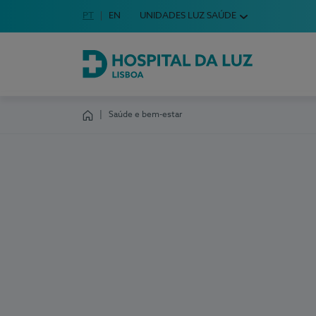
Idioma em Português
PT
English Language
EN
UNIDADES LUZ SAÚDE
Escolha o seu idioma
Hospital da Luz Lisboa
Saúde e bem-estar
Homepage