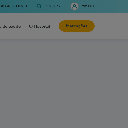
PESQUISA
OIO AO CLIENTE
MY LUZ
Marcações
a de Saúde
O Hospital