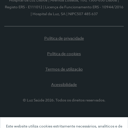
Hospital da Luz Lisboa
| Avenida Lusíada, 100, 1500-650 Lisboa
|
Registo ERS - E111012
| Licença de Funcionamento ERS - 10944/2016
| Hospital da Luz, SA
| NIPC507 485 637
Política de privacidade
Política de cookies
Termos de utilização
Acessibilidade
© Luz Saúde 2026. Todos os direitos reservados.
Este website utiliza cookies estritamente necessários, analíticos e de