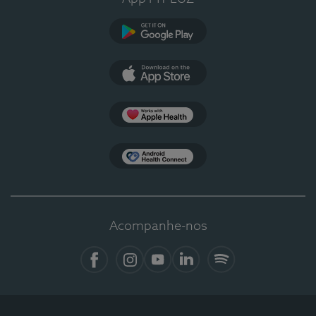
Google Play
App Store
Apple Health
Health Connect
Acompanhe-nos
Facebook
Instagram
YouTube
LinkedIn
Spotify