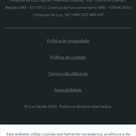
Hospital da Luz Lisboa
| Avenida Lusíada, 100, 1500-650 Lisboa
|
Registo ERS - E111012
| Licença de Funcionamento ERS - 10944/2016
| Hospital da Luz, SA
| NIPC507 485 637
Política de privacidade
Política de cookies
Termos de utilização
Acessibilidade
© Luz Saúde 2026. Todos os direitos reservados.
Este website utiliza cookies estritamente necessários, analíticos e de