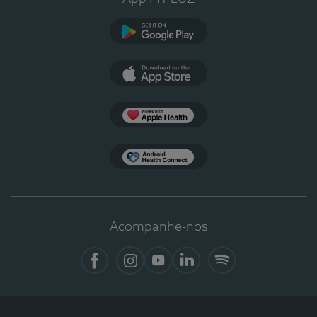
Google Play
App Store
Apple Health
Health Connect
Acompanhe-nos
Facebook
Instagram
YouTube
LinkedIn
Spotify