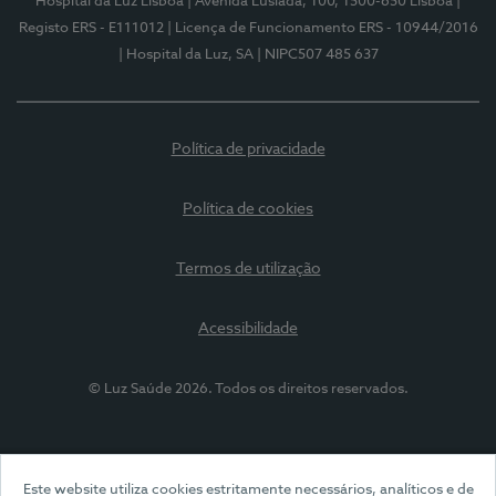
Hospital da Luz Lisboa
| Avenida Lusíada, 100, 1500-650 Lisboa
|
Registo ERS - E111012
| Licença de Funcionamento ERS - 10944/2016
| Hospital da Luz, SA
| NIPC507 485 637
Política de privacidade
Política de cookies
Termos de utilização
Acessibilidade
© Luz Saúde 2026. Todos os direitos reservados.
Este website utiliza cookies estritamente necessários, analíticos e de