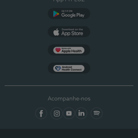
Google Play
App Store
Apple Health
Health Connect
Acompanhe-nos
Facebook
Instagram
YouTube
LinkedIn
Spotify