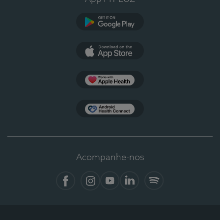
Google Play
App Store
Apple Health
Health Connect
Acompanhe-nos
Facebook
Instagram
YouTube
LinkedIn
Spotify