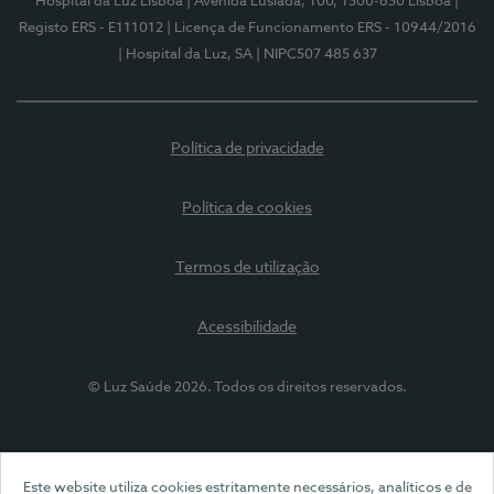
Hospital da Luz Lisboa
| Avenida Lusíada, 100, 1500-650 Lisboa
|
Registo ERS - E111012
| Licença de Funcionamento ERS - 10944/2016
| Hospital da Luz, SA
| NIPC507 485 637
Política de privacidade
Política de cookies
Termos de utilização
Acessibilidade
© Luz Saúde 2026. Todos os direitos reservados.
Este website utiliza cookies estritamente necessários, analíticos e de