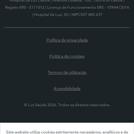
Hospital da Luz Lisboa
| Avenida Lusíada, 100, 1500-650 Lisboa
|
Registo ERS - E111012
| Licença de Funcionamento ERS - 10944/2016
| Hospital da Luz, SA
| NIPC507 485 637
Política de privacidade
Política de cookies
Termos de utilização
Acessibilidade
© Luz Saúde 2026. Todos os direitos reservados.
Este website utiliza cookies estritamente necessários, analíticos e de