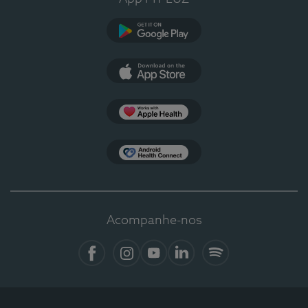
Google Play
App Store
Apple Health
Health Connect
Acompanhe-nos
Facebook
Instagram
YouTube
LinkedIn
Spotify