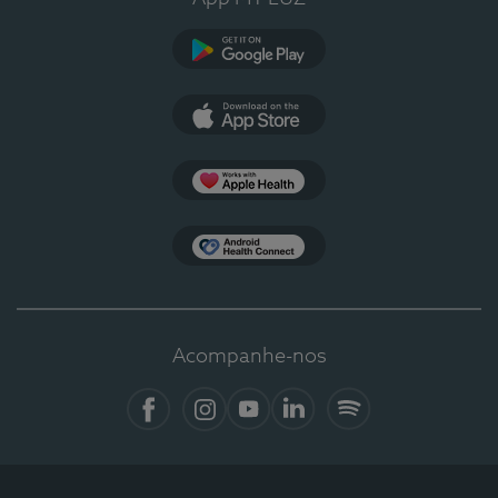
Google Play
App Store
Apple Health
Health Connect
Acompanhe-nos
Facebook
Instagram
YouTube
LinkedIn
Spotify