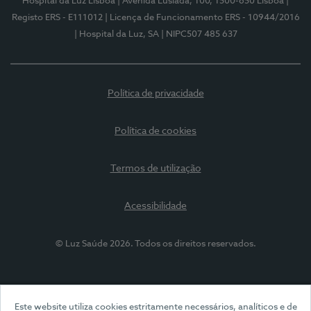
Hospital da Luz Lisboa
| Avenida Lusíada, 100, 1500-650 Lisboa
|
Registo ERS - E111012
| Licença de Funcionamento ERS - 10944/2016
| Hospital da Luz, SA
| NIPC507 485 637
Política de privacidade
Política de cookies
Termos de utilização
Acessibilidade
© Luz Saúde 2026. Todos os direitos reservados.
Este website utiliza cookies estritamente necessários, analíticos e de