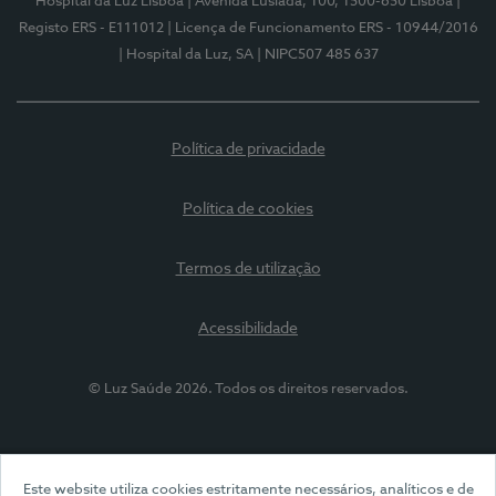
Hospital da Luz Lisboa
| Avenida Lusíada, 100, 1500-650 Lisboa
|
Registo ERS - E111012
| Licença de Funcionamento ERS - 10944/2016
| Hospital da Luz, SA
| NIPC507 485 637
Política de privacidade
Política de cookies
Termos de utilização
Acessibilidade
© Luz Saúde 2026. Todos os direitos reservados.
Este website utiliza cookies estritamente necessários, analíticos e de