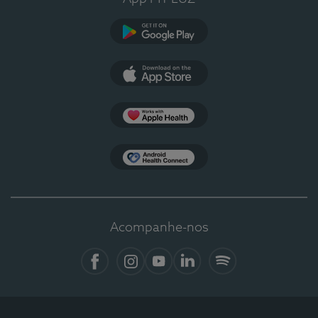
Google Play
App Store
Apple Health
Health Connect
Acompanhe-nos
Facebook
Instagram
YouTube
LinkedIn
Spotify