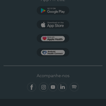
Google Play
App Store
Apple Health
Health Connect
Acompanhe-nos
Facebook
Instagram
YouTube
LinkedIn
Spotify