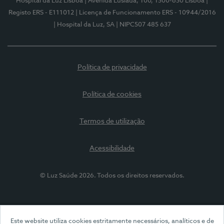
Hospital da Luz Lisboa
| Avenida Lusíada, 100, 1500-650 Lisboa
|
Registo ERS - E111012
| Licença de Funcionamento ERS - 10944/2016
| Hospital da Luz, SA
| NIPC507 485 637
Política de privacidade
Política de cookies
Termos de utilização
Acessibilidade
© Luz Saúde 2026. Todos os direitos reservados.
Este website utiliza cookies estritamente necessários, analíticos e de