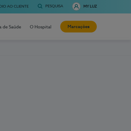
PESQUISA
OIO AO CLIENTE
MY LUZ
Marcações
a de Saúde
O Hospital