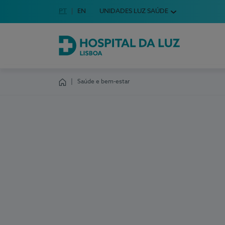
Idioma em Português
PT
English Language
EN
UNIDADES LUZ SAÚDE
Escolha o seu idioma
Hospital da Luz Lisboa
Saúde e bem-estar
Homepage