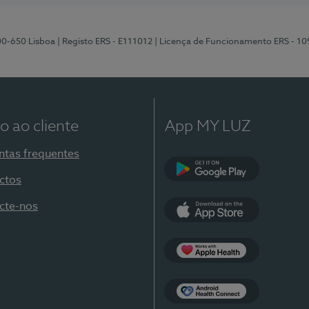
00-650 Lisboa
| Registo ERS - E111012
| Licença de Funcionamento ERS - 1
o ao cliente
App MY LUZ
ntas frequentes
ctos
Google Play
cte-nos
App Store
Apple Health
Health Connect