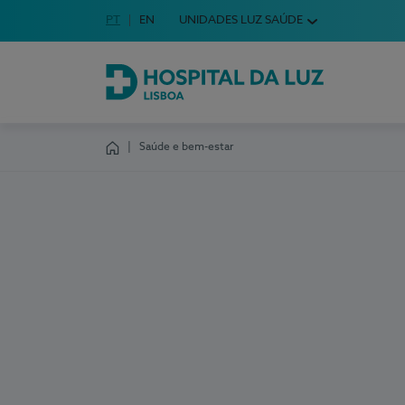
Idioma em Português
PT
English Language
EN
UNIDADES LUZ SAÚDE
Escolha o seu idioma
Hospital da Luz Lisboa
Saúde e bem-estar
Homepage