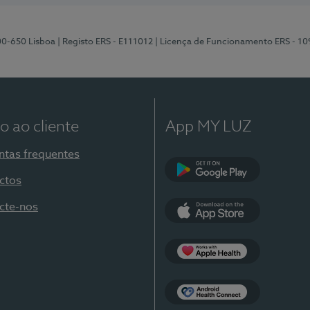
00-650 Lisboa
| Registo ERS - E111012
| Licença de Funcionamento ERS - 1
o ao cliente
App MY LUZ
ntas frequentes
ctos
Google Play
cte-nos
App Store
Apple Health
Health Connect