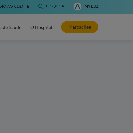
PESQUISA
OIO AO CLIENTE
MY LUZ
Marcações
a de Saúde
O Hospital