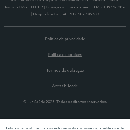
Hospital da Luz Lisboa
| Avenida Lusíada, 100, 1500-650 Lisboa
|
Registo ERS - E111012
| Licença de Funcionamento ERS - 10944/2016
| Hospital da Luz, SA
| NIPC507 485 637
Política de privacidade
Política de cookies
Termos de utilização
Acessibilidade
© Luz Saúde 2026. Todos os direitos reservados.
Este website utiliza cookies estritamente necessários, analíticos e de