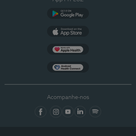
Google Play
App Store
Apple Health
Health Connect
Acompanhe-nos
Facebook
Instagram
YouTube
LinkedIn
Spotify