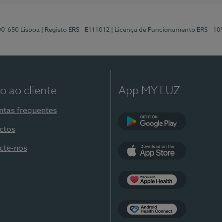
00-650 Lisboa
| Registo ERS - E111012
| Licença de Funcionamento ERS - 1
o ao cliente
App MY LUZ
ntas frequentes
ctos
Google Play
cte-nos
App Store
Apple Health
Health Connect