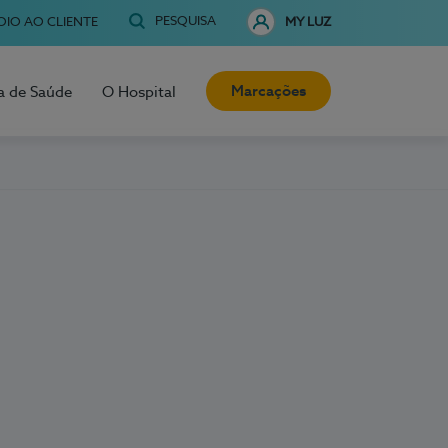
PESQUISA
OIO AO CLIENTE
MY LUZ
Marcações
a de Saúde
O Hospital