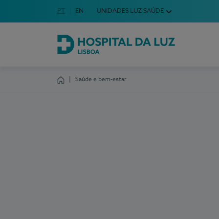
Idioma em Português
PT
English Language
EN
UNIDADES LUZ SAÚDE
Escolha o seu idioma
Hospital da Luz Lisboa
Saúde e bem-estar
Homepage