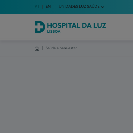
Idioma em Português
PT
English Language
EN
UNIDADES LUZ SAÚDE
Escolha o seu idioma
Hospital da Luz Lisboa
Saúde e bem-estar
Homepage