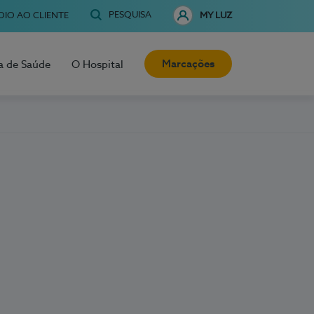
PESQUISA
OIO AO CLIENTE
MY LUZ
Marcações
a de Saúde
O Hospital