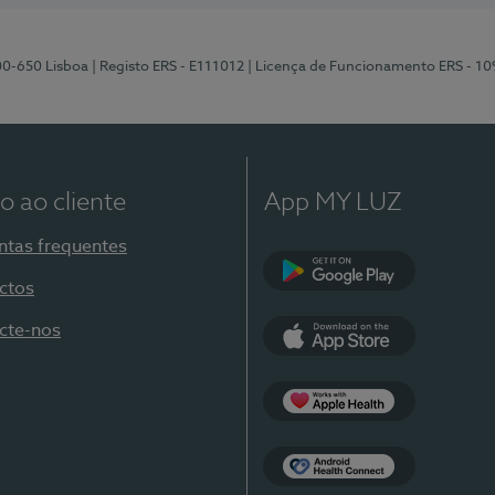
00-650 Lisboa
| Registo ERS - E111012
| Licença de Funcionamento ERS - 1
o ao cliente
App MY LUZ
ntas frequentes
ctos
Google Play
cte-nos
App Store
Apple Health
Health Connect