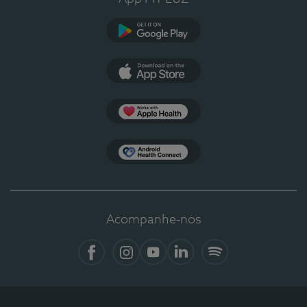
Google Play
App Store
Apple Health
Health Connect
Acompanhe-nos
Facebook
Instagram
YouTube
LinkedIn
Spotify