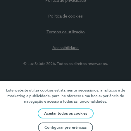
Política de privacidade
Política de cookies
Termos de utilização
Acessibilidade
© Luz Saúde 2026. Todos os direitos reservados.
Este website utiliza cookies estritamente necessários, analíticos e de
marketing e publicidade, para lhe oferecer uma boa experiência de
navegação e acesso a todas as funcionalidades.
Aceitar todos os cookies
Configurar preferências