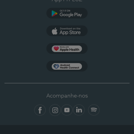
Google Play
App Store
Apple Health
Health Connect
Acompanhe-nos
Facebook
Instagram
YouTube
LinkedIn
Spotify