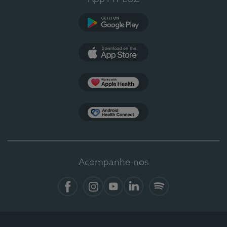
Google Play
App Store
Apple Health
Health Connect
Acompanhe-nos
Facebook
Instagram
YouTube
LinkedIn
Spotify