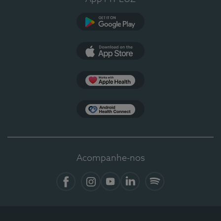
Google Play
App Store
Apple Health
Health Connect
Acompanhe-nos
Facebook
Instagram
YouTube
LinkedIn
Spotify