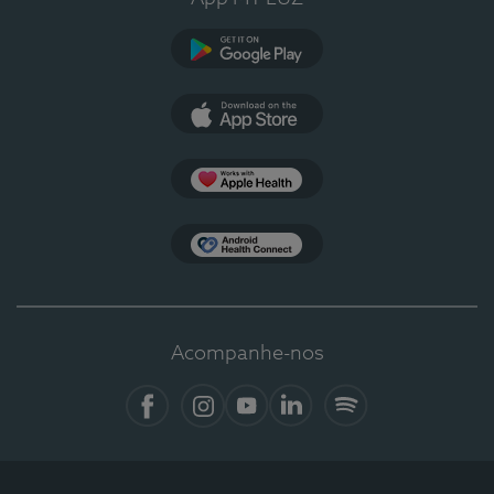
Google Play
App Store
Apple Health
Health Connect
Acompanhe-nos
Facebook
Instagram
YouTube
LinkedIn
Spotify