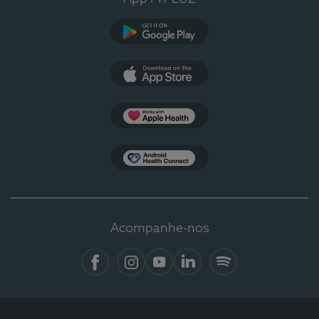
Google Play
App Store
Apple Health
Health Connect
Acompanhe-nos
Facebook
Instagram
YouTube
LinkedIn
Spotify