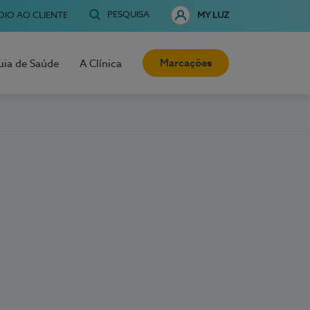
PESQUISA
OIO AO CLIENTE
MY LUZ
Marcações
uia de Saúde
A Clínica