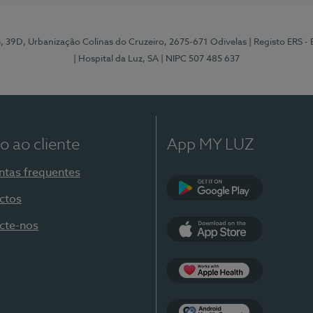
e, 39D, Urbanização Colinas do Cruzeiro, 2675-671 Odivelas
| Registo ERS -
| Hospital da Luz, SA
| NIPC 507 485 637
o ao cliente
App MY LUZ
ntas frequentes
ctos
Google Play
cte-nos
App Store
Apple Health