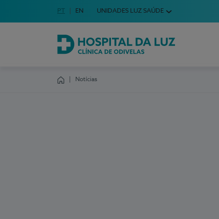
Idioma em Português
PT
English Language
EN
UNIDADES LUZ SAÚDE
Escolha o seu idioma
Hospital da Luz Clínica de Odivelas
Notícias
Homepage