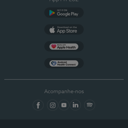
Google Play
App Store
Apple Health
Health Connect
Acompanhe-nos
Facebook
Instagram
YouTube
LinkedIn
Spotify