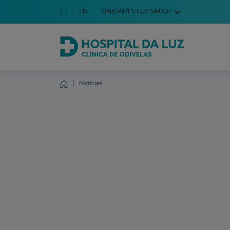
Idioma em Português
PT
English Language
EN
UNIDADES LUZ SAÚDE
Escolha o seu idioma
Hospital da Luz Clínica de Odivelas
Notícias
Homepage