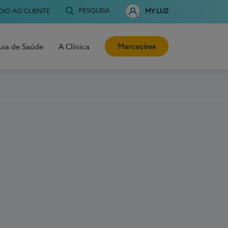
PESQUISA
OIO AO CLIENTE
MY LUZ
Marcações
uia de Saúde
A Clínica