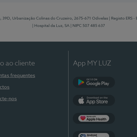
e, 39D, Urbanização Colinas do Cruzeiro, 2675-671 Odivelas
| Registo ERS -
| Hospital da Luz, SA
| NIPC 507 485 637
o ao cliente
App MY LUZ
ntas frequentes
ctos
Google Play
cte-nos
App Store
Apple Health