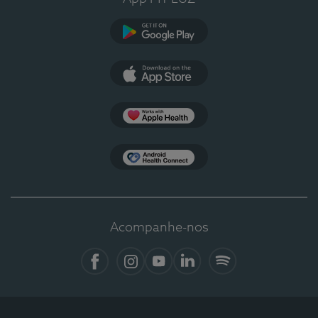
Google Play
App Store
Apple Health
Health Connect
Acompanhe-nos
Facebook
Instagram
YouTube
LinkedIn
Spotify