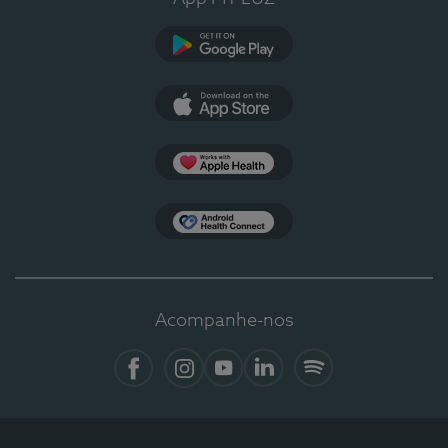
Google Play
App Store
Apple Health
Health Connect
Acompanhe-nos
Facebook
Instagram
YouTube
LinkedIn
Spotify