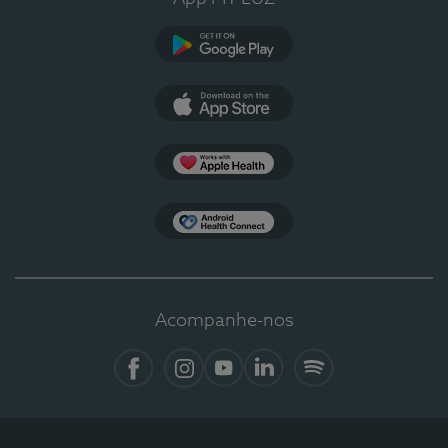
Google Play
App Store
Apple Health
Health Connect
Acompanhe-nos
Facebook
Instagram
YouTube
LinkedIn
Spotify