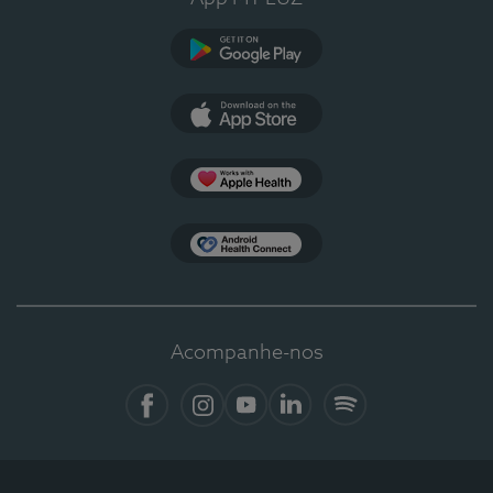
Google Play
App Store
Apple Health
Health Connect
Acompanhe-nos
Facebook
Instagram
YouTube
LinkedIn
Spotify