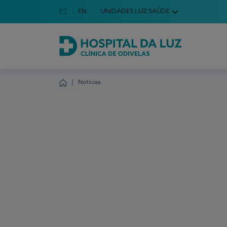
Idioma em Português
PT
English Language
EN
UNIDADES LUZ SAÚDE
Escolha o seu idioma
Hospital da Luz Clínica de Odivelas
Notícias
Homepage