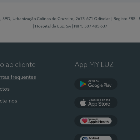
e, 39D, Urbanização Colinas do Cruzeiro, 2675-671 Odivelas
| Registo ERS -
| Hospital da Luz, SA
| NIPC 507 485 637
o ao cliente
App MY LUZ
ntas frequentes
ctos
Google Play
cte-nos
App Store
Apple Health