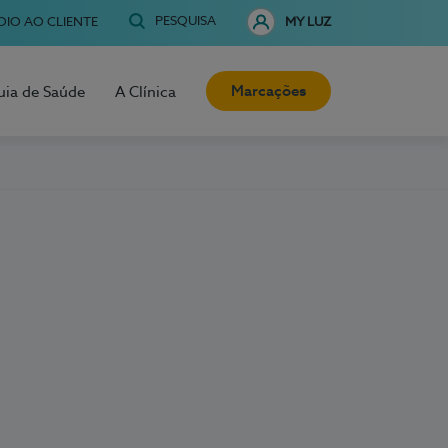
PESQUISA
OIO AO CLIENTE
MY LUZ
Marcações
uia de Saúde
A Clínica