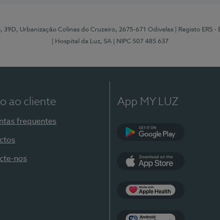
e, 39D, Urbanização Colinas do Cruzeiro, 2675-671 Odivelas
| Registo ERS -
| Hospital da Luz, SA
| NIPC 507 485 637
o ao cliente
App MY LUZ
ntas frequentes
ctos
Google Play
cte-nos
App Store
Apple Health