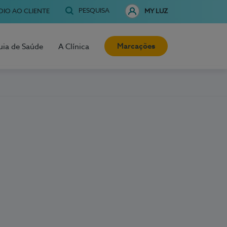
PESQUISA
OIO AO CLIENTE
MY LUZ
Marcações
uia de Saúde
A Clínica