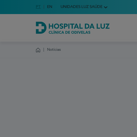
Idioma em Português
PT
English Language
EN
UNIDADES LUZ SAÚDE
Escolha o seu idioma
Hospital da Luz Clínica de Odivelas
Notícias
Homepage